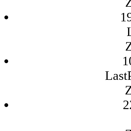
Z
1
Z
1
Last
Z
2