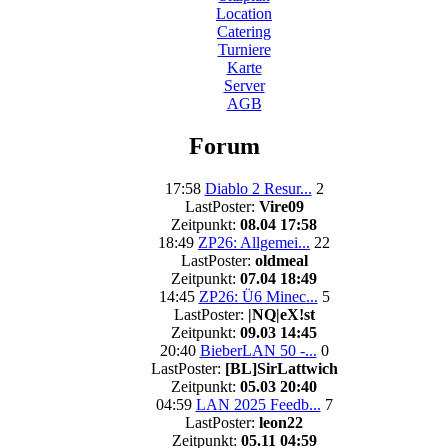
Location
Catering
Turniere
Karte
Server
AGB
Forum
17:58
Diablo 2 Resur...
2
LastPoster:
Vire09
Zeitpunkt:
08.04 17:58
18:49
ZP26: Allgemei...
22
LastPoster:
oldmeal
Zeitpunkt:
07.04 18:49
14:45
ZP26: Ü6 Minec...
5
LastPoster:
|NQ|eX!st
Zeitpunkt:
09.03 14:45
20:40
BieberLAN 50 -...
0
LastPoster:
[BL]SirLattwich
Zeitpunkt:
05.03 20:40
04:59
LAN 2025 Feedb...
7
LastPoster:
leon22
Zeitpunkt:
05.11 04:59