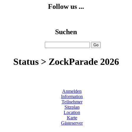
Follow us ...
Suchen
Status > ZockParade 2026
Anmelden
Information
Teilnehmer
Sitzplan
Location
Karte
Gästeserver