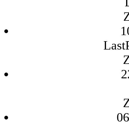
Z
1
Last
Z
2
Z
06