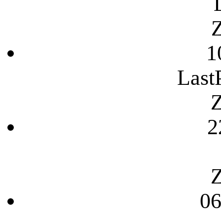
Z
1
Last
Z
2
Z
06