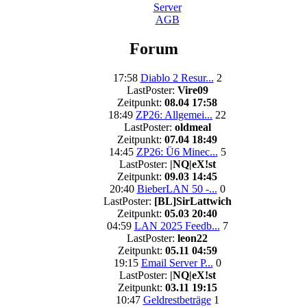
Server
AGB
Forum
17:58
Diablo 2 Resur...
2
LastPoster:
Vire09
Zeitpunkt:
08.04 17:58
18:49
ZP26: Allgemei...
22
LastPoster:
oldmeal
Zeitpunkt:
07.04 18:49
14:45
ZP26: Ü6 Minec...
5
LastPoster:
|NQ|eX!st
Zeitpunkt:
09.03 14:45
20:40
BieberLAN 50 -...
0
LastPoster:
[BL]SirLattwich
Zeitpunkt:
05.03 20:40
04:59
LAN 2025 Feedb...
7
LastPoster:
leon22
Zeitpunkt:
05.11 04:59
19:15
Email Server P...
0
LastPoster:
|NQ|eX!st
Zeitpunkt:
03.11 19:15
10:47
Geldrestbeträge
1