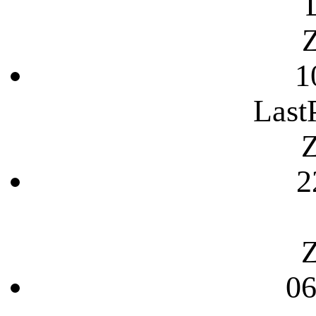
Z
1
Last
Z
2
Z
06