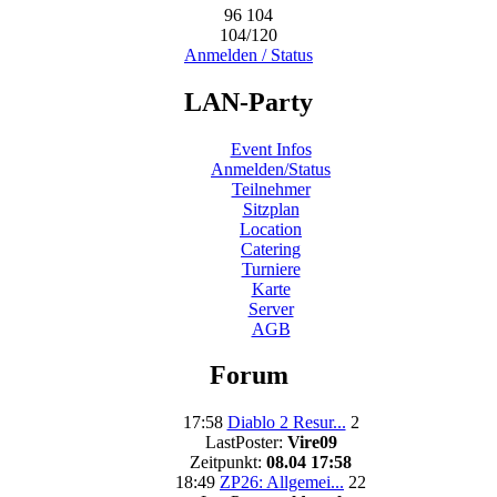
96
104
104/120
Anmelden / Status
LAN-Party
Event Infos
Anmelden/Status
Teilnehmer
Sitzplan
Location
Catering
Turniere
Karte
Server
AGB
Forum
17:58
Diablo 2 Resur...
2
LastPoster:
Vire09
Zeitpunkt:
08.04 17:58
18:49
ZP26: Allgemei...
22