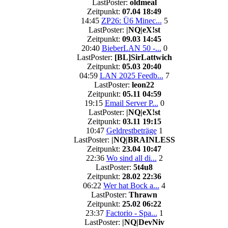
LastPoster:
oldmeal
Zeitpunkt:
07.04 18:49
14:45
ZP26: Ü6 Minec...
5
LastPoster:
|NQ|eX!st
Zeitpunkt:
09.03 14:45
20:40
BieberLAN 50 -...
0
LastPoster:
[BL]SirLattwich
Zeitpunkt:
05.03 20:40
04:59
LAN 2025 Feedb...
7
LastPoster:
leon22
Zeitpunkt:
05.11 04:59
19:15
Email Server P...
0
LastPoster:
|NQ|eX!st
Zeitpunkt:
03.11 19:15
10:47
Geldrestbeträge
1
LastPoster:
|NQ|BRAINLESS
Zeitpunkt:
23.04 10:47
22:36
Wo sind all di...
2
LastPoster:
5t4u8
Zeitpunkt:
28.02 22:36
06:22
Wer hat Bock a...
4
LastPoster:
Thrawn
Zeitpunkt:
25.02 06:22
23:37
Factorio - Spa...
1
LastPoster:
|NQ|DevNiv