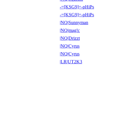
-=[KSG9]=-pHiPs
-=[KSG9]=-pHiPs
|NQ|Sunnyman
|NQ|mag!c
|NQ|Drizzt
|NQ|Cyrus
|NQ|Cyrus
|LR|UT2K3