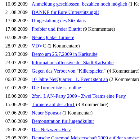
10.09.2009
Anmeldung geschlossen, bezahlen noch möglich
(1 K
21.08.2009
DANKE für Eure Unterstützung!!
17.08.2009
Umgestaltung des Sitzplans
17.08.2009
Freibier und freier Eintritt
(9 Kommentare)
07.08.2009
Neue Quake Turniere
28.07.2009
VDVC
(2 Kommentare)
23.07.2009
Demo am 25.7.2009 in Karlsruhe
23.07.2009
Informationsoffensive der Stadt Karlsruhe
09.07.2009
Gegen das Verbot von "Killerspielen"
(4 Kommentare
06.07.2009
10 Jahre NetQuarter - 1. Event steht an
(2 Kommentar
01.07.2009
Die Turnierliste ist online
16.06.2009
2for1 LAN-Party 2009 - Zwei Teams eine Party
15.06.2009
Turniere auf der 2for1
(3 Kommentare)
07.06.2009
Neuer Sponsor
(1 Kommentar)
07.06.2009
Demonstration für Jugendkultur
26.05.2009
Das Netzwerk-Herz
25.05.2009
Deutsche Casemod Meisterschaft 2009 auf der games