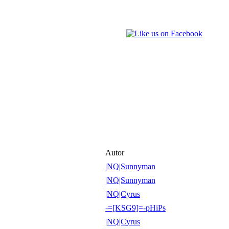
Autor
|NQ|Sunnyman
|NQ|Sunnyman
|NQ|Cyrus
-=[KSG9]=-pHiPs
|NQ|Cyrus