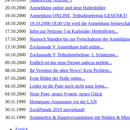
20.10.2000
Anmeldung online und neue Hallenbilder
19.10.2000
Anmeldung ONLINE, Teilnahmebetrag GESENKT!
18.10.2000
19.10.2000 18.00 Uhr wird die Anmeldung freigeschal
17.10.2000
Infos zur Netzone 5 in Karlsruhe; Herbstferien...
17.10.2000
Nurnoch Stunden bis zur Freischaltung der Anmeldung
13.10.2000
Zockparade V Anmeldung bald online...
10.10.2000
Zockparade V Teilnahmebeitrag; 1. Schätzung...
09.10.2000
Endlich ist das neue Design nahezu perfekt...
08.10.2000
Ihr Vermisst die alten News? Kein Problem...
07.10.2000
Erste Bilder der Halle online...
04.10.2000
Leider ist die Page noch nicht ganz fertig...
04.10.2000
Neue Page, neues System, neues Glück
30.11.1999
Homepage-Anpassung vor der LAN
30.11.1999
ZockParade 2019 ausverkauft
30.11.1999
Sommerfest & Hauptversammlung mit Wahlen & Mini
Zurück