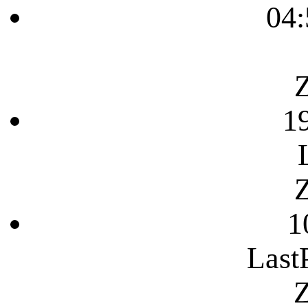
04:
Z
1
Z
1
Last
Z