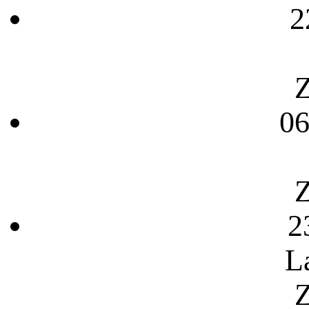
2
Z
06
Z
2
L
Z