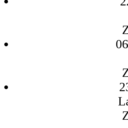
2
Z
06
Z
2
L
Z