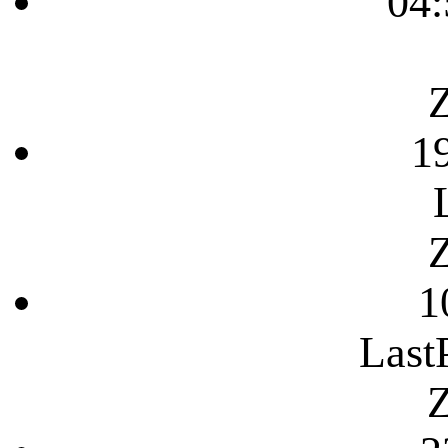
04:
Z
1
Z
1
Last
Z