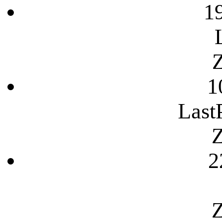
1
Z
1
Last
Z
2
Z