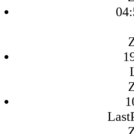
04:
Z
1
Z
1
Last
Z