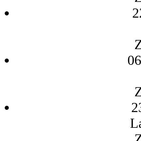
2
Z
06
Z
2
L
Z