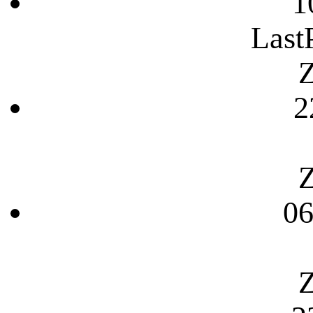
1
Last
Z
2
Z
06
Z