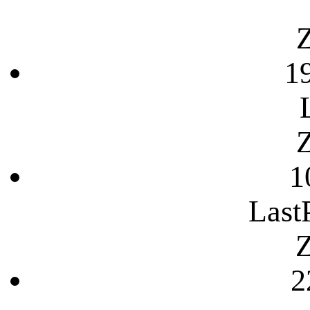
Z
1
Z
1
Last
Z
2