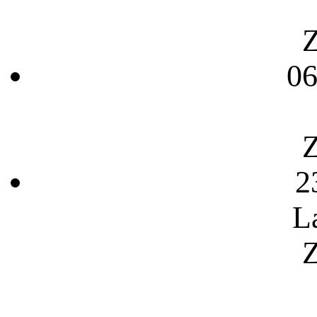
Z
06
Z
2
L
Z