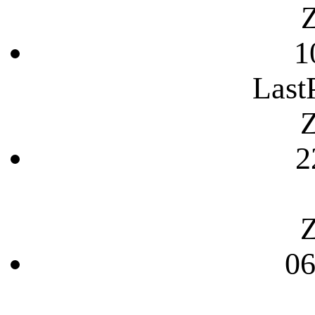
Z
1
Last
Z
2
Z
06