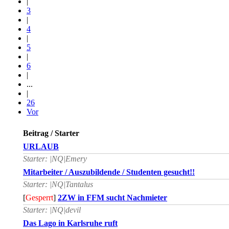
|
3
|
4
|
5
|
6
|
...
|
26
Vor
Beitrag / Starter
URLAUB
Starter: |NQ|Emery
Mitarbeiter / Auszubildende / Studenten gesucht!!
Starter: |NQ|Tantalus
[
Gesperrt
]
2ZW in FFM sucht Nachmieter
Starter: |NQ|devil
Das Lago in Karlsruhe ruft