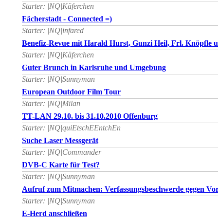
Starter: |NQ|Käferchen
Fächerstadt - Connected =)
Starter: |NQ|infared
Benefiz-Revue mit Harald Hurst, Gunzi Heil, Frl. Knöpfle 
Starter: |NQ|Käferchen
Guter Brunch in Karlsruhe und Umgebung
Starter: |NQ|Sunnyman
European Outdoor Film Tour
Starter: |NQ|Milan
TT-LAN 29.10. bis 31.10.2010 Offenburg
Starter: |NQ|quiEtschEEntchEn
Suche Laser Messgerät
Starter: |NQ|Commander
DVB-C Karte für Test?
Starter: |NQ|Sunnyman
Aufruf zum Mitmachen: Verfassungsbeschwerde gegen Vor
Starter: |NQ|Sunnyman
E-Herd anschließen