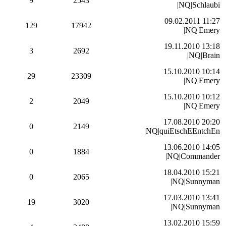
9
2543
|NQ|Schlaubi
09.02.2011 11:27
129
17942
|NQ|Emery
19.11.2010 13:18
3
2692
|NQ|Brain
15.10.2010 10:14
29
23309
|NQ|Emery
15.10.2010 10:12
2
2049
|NQ|Emery
17.08.2010 20:20
0
2149
|NQ|quiEtschEEntchEn
13.06.2010 14:05
0
1884
|NQ|Commander
18.04.2010 15:21
0
2065
|NQ|Sunnyman
17.03.2010 13:41
19
3020
|NQ|Sunnyman
13.02.2010 15:59