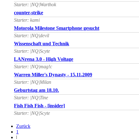
Starter: |NQ|Warthok
counter-strike
Starter: kami
Motorola Milestone Smartphone gesucht
Starter: |NQ|devil
Wissenschaft und Technik
Starter: |NQ|Scyte
LANrena 3.0 - High Voltage
Starter: |NQ|mag!c
Warren Miller's Dynasty - 15.11.2009
Starter: |NQ|Milan
Geburtstag am 18.10.
Starter: |NQ|Tine
Fish Fish Fish - [insider]
Starter: |NQ|Scyte
Zurück
1
|