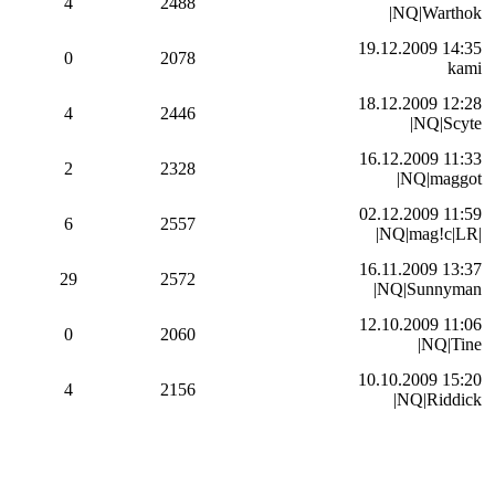
4
2488
|NQ|Warthok
19.12.2009 14:35
0
2078
kami
18.12.2009 12:28
4
2446
|NQ|Scyte
16.12.2009 11:33
2
2328
|NQ|maggot
02.12.2009 11:59
6
2557
|NQ|mag!c|LR|
16.11.2009 13:37
29
2572
|NQ|Sunnyman
12.10.2009 11:06
0
2060
|NQ|Tine
10.10.2009 15:20
4
2156
|NQ|Riddick