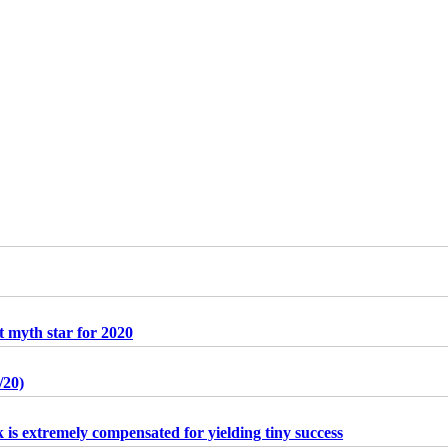
 myth star for 2020
/20)
is extremely compensated for yielding tiny success