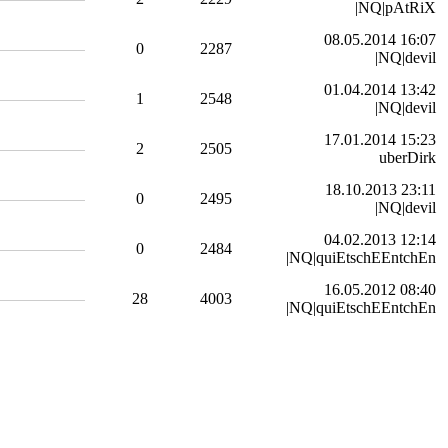
|NQ|pAtRiX
08.05.2014 16:07
0
2287
|NQ|devil
01.04.2014 13:42
1
2548
|NQ|devil
17.01.2014 15:23
2
2505
uberDirk
18.10.2013 23:11
0
2495
|NQ|devil
04.02.2013 12:14
0
2484
|NQ|quiEtschEEntchEn
16.05.2012 08:40
28
4003
|NQ|quiEtschEEntchEn