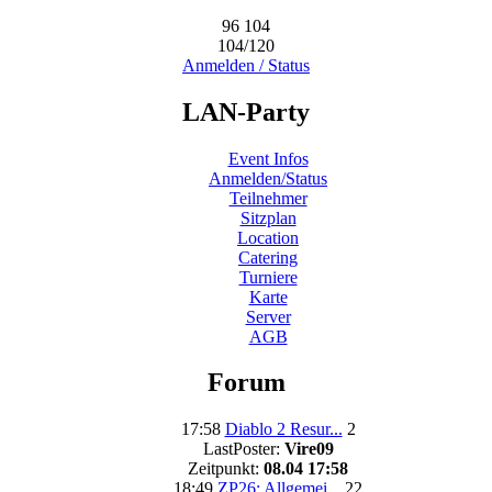
96
104
104/120
Anmelden / Status
LAN-Party
Event Infos
Anmelden/Status
Teilnehmer
Sitzplan
Location
Catering
Turniere
Karte
Server
AGB
Forum
17:58
Diablo 2 Resur...
2
LastPoster:
Vire09
Zeitpunkt:
08.04 17:58
18:49
ZP26: Allgemei...
22