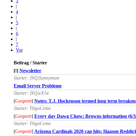
3
|
4
|
5
|
6
|
7
Vor
Beitrag / Starter
[!]
Newsletter
Starter: |NQ|Sunnyman
Email Server Probleme
Starter: |NQ|eX!st
[
Gesperrt
]
Notes: T.J. Hockenson termed long term breakout
Starter: TlrgoCeme
[
Gesperrt
]
Every day Dawg Chow: Browns information (6/3
Starter: TlrgoCeme
[
Gesperrt
]
Arizona Cardinals 2020 cap hits: Haason Reddick 