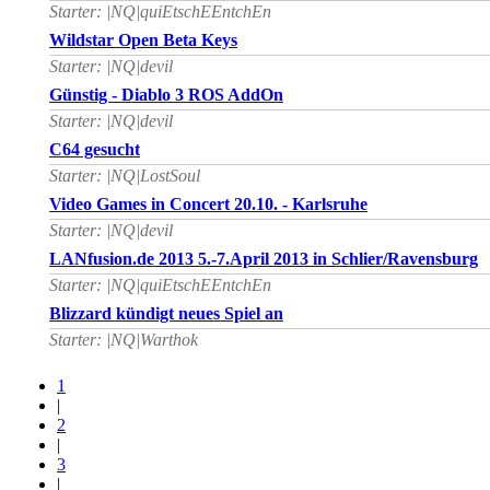
Starter: |NQ|quiEtschEEntchEn
Wildstar Open Beta Keys
Starter: |NQ|devil
Günstig - Diablo 3 ROS AddOn
Starter: |NQ|devil
C64 gesucht
Starter: |NQ|LostSoul
Video Games in Concert 20.10. - Karlsruhe
Starter: |NQ|devil
LANfusion.de 2013 5.-7.April 2013 in Schlier/Ravensburg
Starter: |NQ|quiEtschEEntchEn
Blizzard kündigt neues Spiel an
Starter: |NQ|Warthok
1
|
2
|
3
|