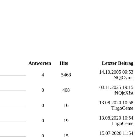
Antworten
Hits
Letzter Beitrag
14.10.2005 09:53
4
5468
|NQ|Cyrus
03.11.2025 19:15
0
408
|NQ|eX!st
13.08.2020 10:58
0
16
TlrgoCeme
13.08.2020 10:54
0
19
TlrgoCeme
15.07.2020 11:54
0
15