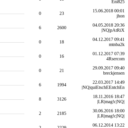
Eni825
15.06.2018 00:01
0
23
jhon
04.05.2018 20:36
6
2600
|NQ|pAtRiX
04.12.2017 09:41
0
18
mtnba2k
01.12.2017 07:39
0
16
4Rsercom
29.09.2017 09:40
0
21
breckjensen
22.03.2017 14:49
6
1994
|NQ|quiEtschEEntchEn
18.11.2016 18:47
8
3126
|LR|mag!c|NQ|
30.06.2016 18:00
2
2185
|LR|mag!c|NQ|
06.12.2014 13:22
2
2229