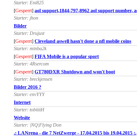
Starter: Eni825
[
Gesperrt
]
aol support,1844-797-8962 aol support number, ao
Starter: jhon
Bilder
Starter: Drujust
[
Gesperrt
]
Cleveland aswell hasn't done a nfl mobile coins
Starter: mtnba2k
[
Gesperrt
]
FIFA Mobile is a popular sport
Starter: 4Rsercom
[
Gesperrt
]
GT780DXR Shutdown and won't boot
Starter: breckjensen
Bilder 2016 ?
Starter: envYYY
Internet
Starter: tobiiiiH
Website
Starter: |NQ|Flying Don
.: LANrena - die 7 NetZwerge - 17.04.2015 bis 19.04.2015 :.