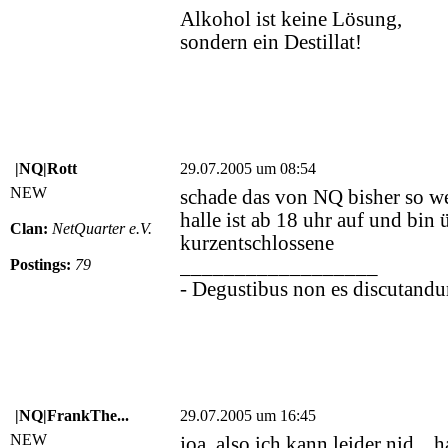
Alkohol ist keine Lösung,
sondern ein Destillat!
|NQ|Rott
29.07.2005 um 08:54
NEW
schade das von NQ bisher so w
halle ist ab 18 uhr auf und bin 
Clan:
NetQuarter e.V.
kurzentschlossene
__________________
Postings:
79
- Degustibus non es discutandu
|NQ|FrankThe...
29.07.2005 um 16:45
NEW
joa, also ich kann leider nid...