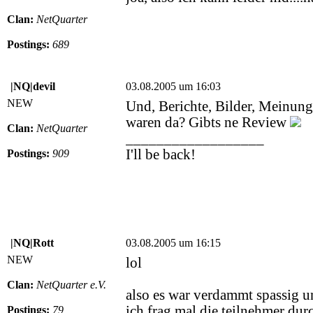
Clan:
NetQuarter
Postings:
689
|NQ|devil
03.08.2005 um 16:03
NEW
Und, Berichte, Bilder, Meinung
waren da? Gibts ne Review
Clan:
NetQuarter
__________________
I'll be back!
Postings:
909
|NQ|Rott
03.08.2005 um 16:15
NEW
lol
Clan:
NetQuarter e.V.
also es war verdammt spassig un
ich frag mal die teilnehmer dur
Postings:
79