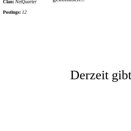
Clan:
NetQuarter
Postings:
12
Derzeit gib