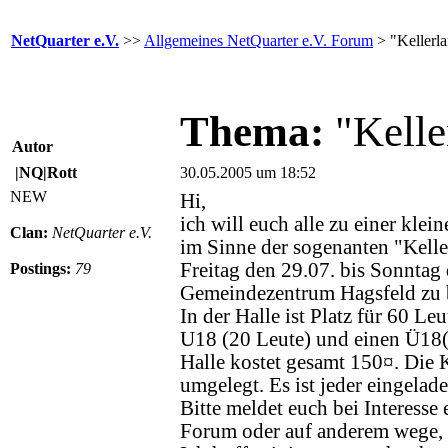
NetQuarter e.V.
>>
Allgemeines NetQuarter e.V. Forum
> "Kellerl
Thema:
"Kelle
Autor
|NQ|Rott
30.05.2005 um 18:52
NEW
Hi,
ich will euch alle zu einer kle
Clan:
NetQuarter e.V.
im Sinne der sogenanten "Kelle
Freitag den 29.07. bis Sonntag
Postings:
79
Gemeindezentrum Hagsfeld zu
In der Halle ist Platz für 60 Le
U18 (20 Leute) und einen Ü18(
Halle kostet gesamt 150¤. Die 
umgelegt. Es ist jeder eingelad
Bitte meldet euch bei Interesse 
Forum oder auf anderem wege, 