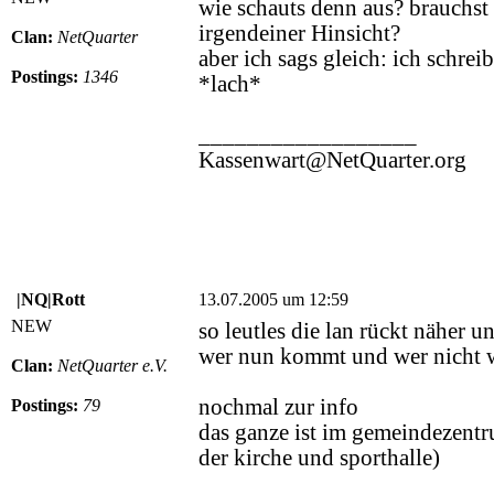
wie schauts denn aus? brauchst
irgendeiner Hinsicht?
Clan:
NetQuarter
aber ich sags gleich: ich schre
Postings:
1346
*lach*
__________________
Kassenwart@NetQuarter.org
|NQ|Rott
13.07.2005 um 12:59
NEW
so leutles die lan rückt näher
wer nun kommt und wer nicht w
Clan:
NetQuarter e.V.
nochmal zur info
Postings:
79
das ganze ist im gemeindezentru
der kirche und sporthalle)