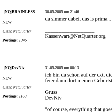
|NQ|BRAINLESS
30.05.2005 um 21:46
da simmer dabei, das is prima... ..
NEW
__________________
Clan:
NetQuarter
Kassenwart@NetQuarter.org
Postings:
1346
|NQ|DevNiv
31.05.2005 um 00:13
ich bin da schon auf der cxt, di
NEW
feier dann dort meinen Geburtst
Clan:
NetQuarter
Gruss
Postings:
1160
DevNiv
__________________
"of course, everything that goes