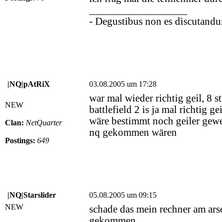
__________________
- Degustibus non es discutandu
|NQ|pAtRiX
03.08.2005 um 17:28
war mal wieder richtig geil, 8 s
NEW
battlefield 2 is ja mal richtig 
wäre bestimmt noch geiler gewe
Clan:
NetQuarter
nq gekommen wären
Postings:
649
|NQ|Starslider
05.08.2005 um 09:15
NEW
schade das mein rechner am ars
gekommen...