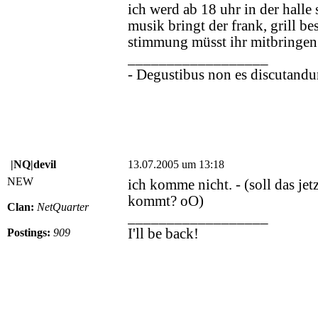
ich werd ab 18 uhr in der halle 
musik bringt der frank, grill be
stimmung müsst ihr mitbringen
__________________
- Degustibus non es discutandu
|NQ|devil
13.07.2005 um 13:18
NEW
ich komme nicht. - (soll das jet
kommt? oO)
Clan:
NetQuarter
__________________
I'll be back!
Postings:
909