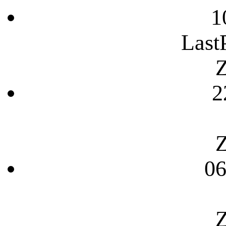
1
Last
Z
2
Z
06
Z