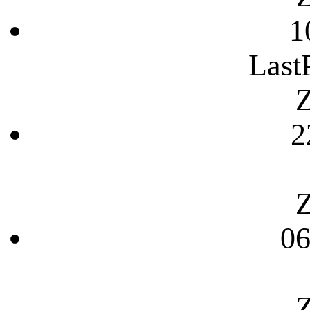
1
Last
Z
2
Z
06
Z