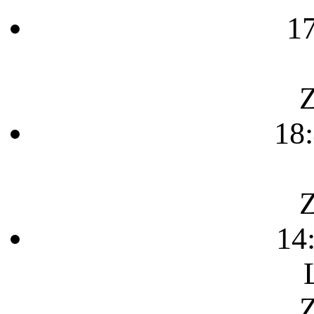
1
Z
18
Z
14
Z