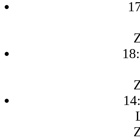
1
Z
18
Z
14
Z