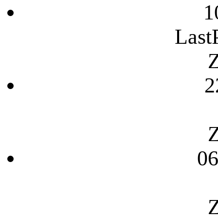
1
Last
Z
2
Z
06
Z