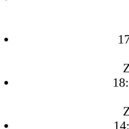
1
Z
18
Z
14