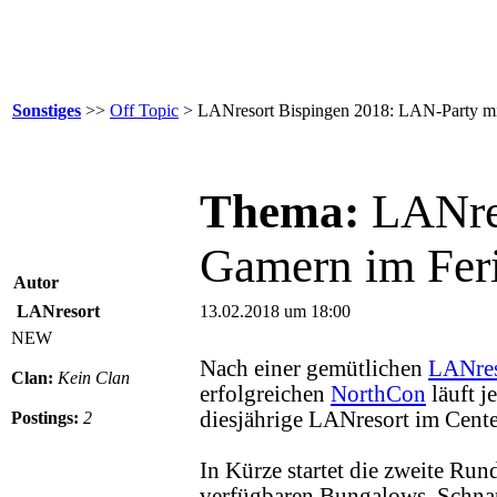
Sonstiges
>>
Off Topic
> LANresort Bispingen 2018: LAN-Party mi
Thema:
LANre
Gamern im Fer
Autor
LANresort
13.02.2018 um 18:00
NEW
Nach einer gemütlichen
LANres
Clan:
Kein Clan
erfolgreichen
NorthCon
läuft j
diesjährige LANresort im Cente
Postings:
2
In Kürze startet die zweite Ru
verfügbaren Bungalows. Schna