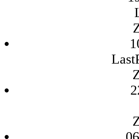
Z
1
Last
Z
2
Z
06