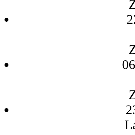
Z
2
Z
06
Z
2
L