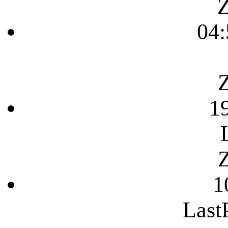
Z
04:
Z
1
Z
1
Last