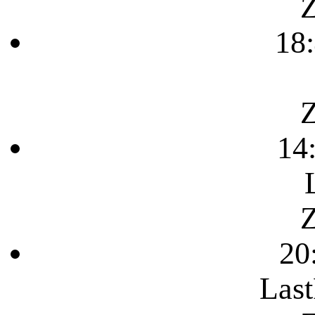
Z
18
Z
14
Z
20
Last